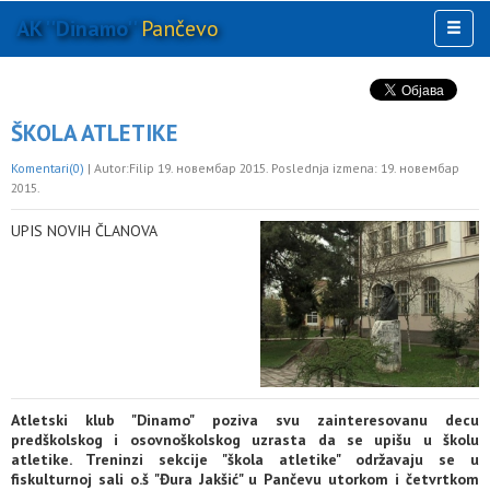
AK ''Dinamo''
Pančevo
Toggl
naviga
AKTIVNOSTI
KLUB
ŠKOLA ATLETIKE
MULTIMEDIJA
Komentari(0)
| Autor:Filip 19. новембар 2015. Poslednja izmena: 19. новембар
OSTALO
2015.
UPIS NOVIH ČLANOVA
Atletski klub "Dinamo" poziva svu zainteresovanu decu
predškolskog i osovnoškolskog uzrasta da se upišu u školu
atletike. Treninzi sekcije "škola atletike" održavaju se u
fiskulturnoj sali o.š "Đura Jakšić" u Pančevu utorkom i četvrtkom