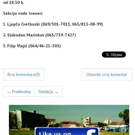
od 18.30 h.
Sekciju vode treneri:
1. Ljupčo Cvetkoski (069/501-7011, 063/813-08-99)
2. Slobodan Marinkov (063/739-7427)
3. Filip Vlajić (064/46-21-303)
Broj komentara(0)
Ostavite svoj komentar
← Prethodna
Sledeća →