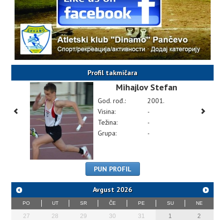
Profil takmičara
Mihajlov Stefan
God. rođ.:
2001.
Visina:
-
Težina:
-
Grupa:
-
PUN PROFIL
Avgust
2026
PO
UT
SR
ČE
PE
SU
NE
27
28
29
30
31
1
2