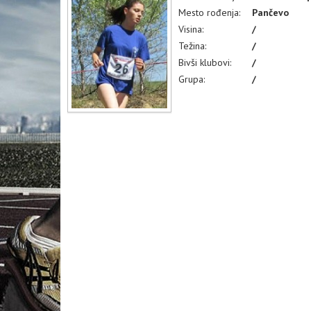
Mesto rođenja:
Pančevo
Visina:
/
Težina:
/
Bivši klubovi:
/
Grupa:
/