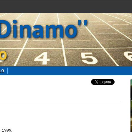
'Dinamo''
o
LO
 1999.