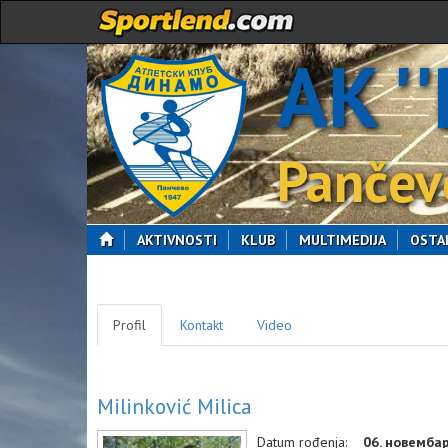
AK '
Pančev
AKTIVNOSTI
KLUB
MULTIMEDIJA
OSTA
Profil
Kontakt
Video
Milinković Milica
Datum rođenja:
06. новембар