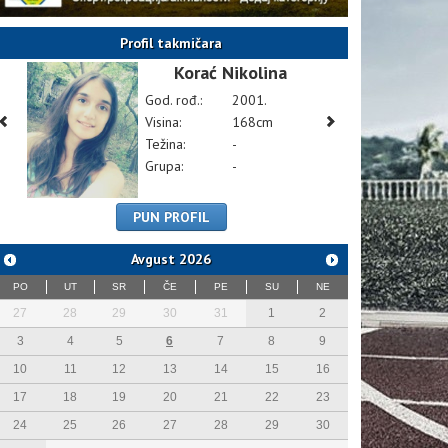
Profil takmičara
Korać Nikolina
God. rođ.:
2001.
Visina:
168cm
Težina:
-
Grupa:
-
PUN PROFIL
Avgust
2026
PO
UT
SR
ČE
PE
SU
NE
27
28
29
30
31
1
2
3
4
5
6
7
8
9
10
11
12
13
14
15
16
17
18
19
20
21
22
23
24
25
26
27
28
29
30