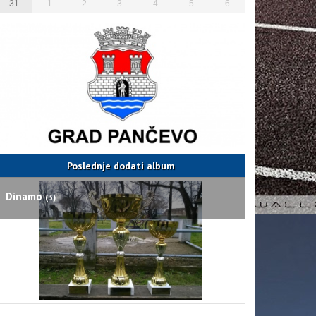
31
1
2
3
4
5
6
Poslednje dodati album
Dinamo
(3)