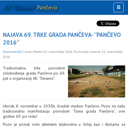
AK ''Dinamo''
Pančevo
Toggl
naviga
AKTIVNOSTI
KLUB
NAJAVA 69. TRKE GRADA PANČEVA- ''PANČEVO
MULTIMEDIJA
2016''
OSTALO
Komentari(0)
| Autor:Marko 01. новембар 2016. Poslednja izmena: 01. новембар
2016.
Tradicionalna trka povodom
oslobođenja grada Pančeva po 69.
put u organizaciji AK. ''Dinamo''.
Utorak, 8. novembar u 10:30h, Gradski stadion Pančevo. Poziv na našu
tradicionalnu manifestaciju povodom ''Dana grada Pančeva'', ove
godine 69. po redu!
Poziv je poslat svim atletskim klubovima u Srbiji, kao i školama sa