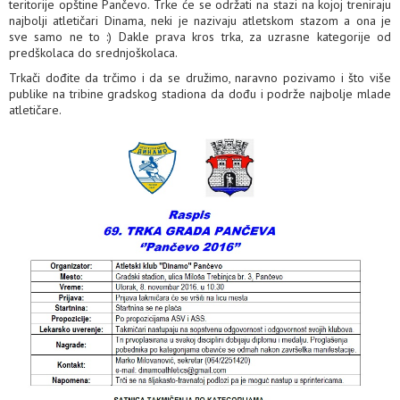
teritorije opštine Pančevo. Trke će se održati na stazi na kojoj treniraju
najbolji atletičari Dinama, neki je nazivaju atletskom stazom a ona je
sve samo ne to :) Dakle prava kros trka, za uzrasne kategorije od
predškolaca do srednjoškolaca.
Trkači dođite da trčimo i da se družimo, naravno pozivamo i što više
publike na tribine gradskog stadiona da dođu i podrže najbolje mlade
atletičare.