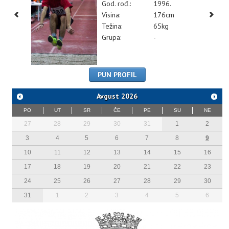
God. rođ.:
1996.
Visina:
176cm
Težina:
65kg
Grupa:
-
PUN PROFIL
Avgust
2026
PO
UT
SR
ČE
PE
SU
NE
27
28
29
30
31
1
2
3
4
5
6
7
8
9
10
11
12
13
14
15
16
17
18
19
20
21
22
23
24
25
26
27
28
29
30
31
1
2
3
4
5
6