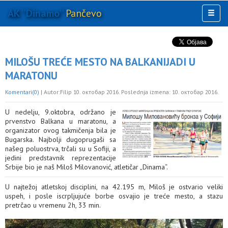
AK ''Dinamo''
Pančevo
Toggl
naviga
AKTIVNOSTI
KLUB
MILOŠU TREĆE MESTO NA BALKANIJADI U
MULTIMEDIJA
MARATONU
OSTALO
Komentari(0)
| Autor:Filip 10. октобар 2016. Poslednja izmena: 10. октобар 2016.
U nedelju, 9.oktobra, održano je
prvenstvo Balkana u maratonu, a
organizator ovog takmičenja bila je
Bugarska. Najbolji dugoprugaši sa
našeg poluostrva, trčali su u Sofiji, a
jedini predstavnik reprezentacije
Srbije bio je naš Miloš Milovanović, atletičar „Dinama“.
U najtežoj atletskoj disciplini, na 42.195 m, Miloš je ostvario veliki
uspeh, i posle iscrpljujuće borbe osvajio je treće mesto, a stazu
pretrčao u vremenu 2h, 33 min.