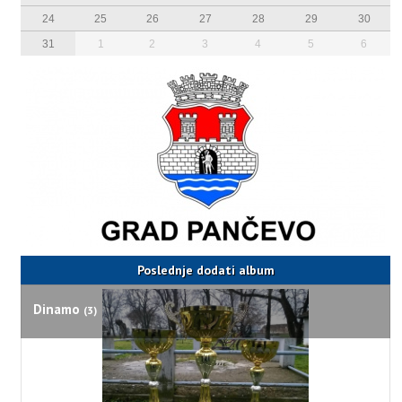
24
25
26
27
28
29
30
31
1
2
3
4
5
6
Poslednje dodati album
Dinamo
(3)