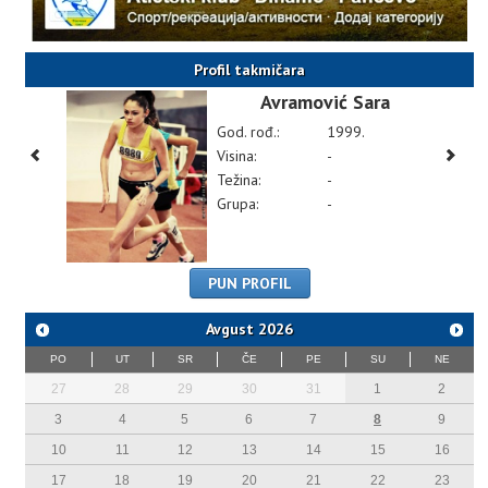
Profil takmičara
Avramović Sara
God. rođ.:
1999.
Visina:
-
Težina:
-
Grupa:
-
PUN PROFIL
Avgust
2026
PO
UT
SR
ČE
PE
SU
NE
27
28
29
30
31
1
2
3
4
5
6
7
8
9
10
11
12
13
14
15
16
17
18
19
20
21
22
23