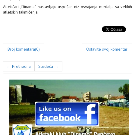
Atletičari „Dinama“ nastavljaju uspešan niz osvajanja medalja sa velikih
atletskih takmičenja.
Broj komentara(0)
Ostavite svoj komentar
← Prethodna
Sledeća →