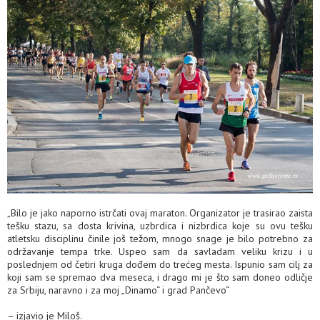
„Bilo je jako naporno istrčati ovaj maraton. Organizator je trasirao zaista
tešku stazu, sa dosta krivina, uzbrdica i nizbrdica koje su ovu tešku
atletsku disciplinu činile još težom, mnogo snage je bilo potrebno za
održavanje tempa trke. Uspeo sam da savladam veliku krizu i u
poslednjem od četiri kruga dođem do trećeg mesta. Ispunio sam cilj za
koji sam se spremao dva meseca, i drago mi je što sam doneo odličje
za Srbiju, naravno i za moj „Dinamo“ i grad Pančevo“
– izjavio je Miloš.