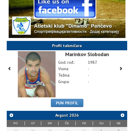
Profil takmičara
Marinkov Slobodan
God. rođ.:
1987.
Visina:
-
Težina:
-
Grupa:
-
PUN PROFIL
Avgust
2026
PO
UT
SR
ČE
PE
SU
NE