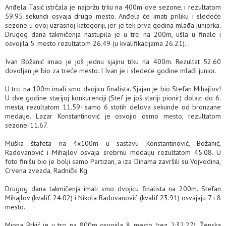
Anđela Tasić istrčala je najbržu trku na 400m ove sezone, i rezultatom
59.95 sekundi osvaja drugo mesto. Anđela će imati priliku i sledeće
sezone u ovoj uzrasnoj kategoriji, jer je tek prva godina mlađa juniorka.
Drugog dana takmičenja nastupila je u trci na 200m, ušla u finale i
osvojila 5. mesto rezultatom 26.49 (u kvalifikacijama 26.21).
Ivan Božanić imao je još jednu sjajnu trku na 400m. Rezultat 52.60
dovoljan je bio za treće mesto. I Ivan je i sledeće godine mlađi junior.
U trci na 100m imali smo dvojicu finalista. Sjajan je bio Stefan Mihajlov!
U dve godine starijoj konkurenciji (Stef je još stariji pionir) dolazi do 6.
mesta, rezultatom 11.59- samo 6 stotih delova sekunde od bronzane
medalje. Lazar Konstantinović je osvojio osmo mesto, rezultatom
sezone-11.67.
Muška štafeta na 4x100m u sastavu Konstantinović, Božanić,
Radovanović i Mihajlov osvaja srebrnu medalju rezultatom 45.08. U
foto finišu bio je bolji samo Partizan, a iza Dinama završili su Vojvodina,
Crvena zvezda, Radnički Kg.
Drugog dana takmičenja imali smo dvojicu finalista na 200m. Stefan
Mihajlov (kvalif. 24.02) i Nikola Radovanović (kvalif 23.91) osvajaju 7 i 8
mesto.
Miona Brkić je u trci na 800m osvojila 8. mesto (rez. 2:32.27). Ženska