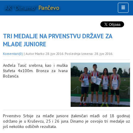
AK ''Dinamo''
Pančevo
Toggl
naviga
AKTIVNOSTI
KLUB
TRI MEDALJE NA PRVENSTVU DRŽAVE ZA
MULTIMEDIJA
MLAĐE JUNIORE
OSTALO
Komentari(0)
| Autor:Marko 28. јун 2016. Poslednja izmena: 28. јун 2016.
Anđela Tasić srebrna, kao i muška
štafeta 4x100m. Bronza za Ivana
Božanića.
Prvenstvo Srbije za mlađe juniore (takmičari mlađi od 18 godina)
održano je u Kruševcu, 25 i 26 juna. Dinamo je osvojio tri medalje uz
još nekoliko odličnih rezultata.