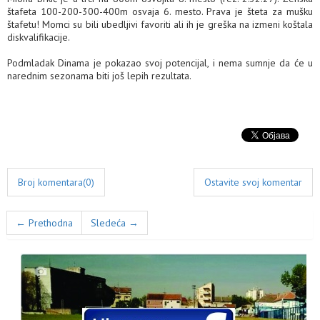
štafeta 100-200-300-400m osvaja 6. mesto. Prava je šteta za mušku
štafetu! Momci su bili ubedljivi favoriti ali ih je greška na izmeni koštala
diskvalifikacije.
Podmladak Dinama je pokazao svoj potencijal, i nema sumnje da će u
narednim sezonama biti još lepih rezultata.
Broj komentara(0)
Ostavite svoj komentar
← Prethodna
Sledeća →