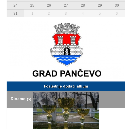
24
25
26
27
28
29
30
31
1
2
3
4
5
6
Poslednje dodati album
Dinamo
(3)