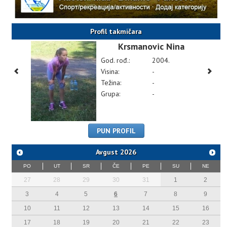
Profil takmičara
Krsmanovic Nina
God. rođ.:
2004.
Visina:
-
Težina:
-
Grupa:
-
PUN PROFIL
Avgust
2026
PO
UT
SR
ČE
PE
SU
NE
27
28
29
30
31
1
2
3
4
5
6
7
8
9
10
11
12
13
14
15
16
17
18
19
20
21
22
23