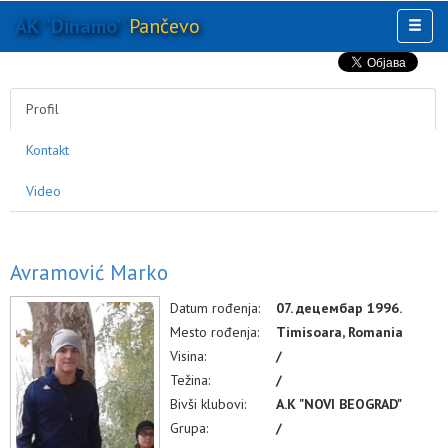
AK ''Dinamo''
Pančevo
Toggl
naviga
AKTIVNOSTI
KLUB
Profil
MULTIMEDIJA
Kontakt
OSTALO
Video
Avramović Marko
Datum rođenja:
07. децембар 1996.
Mesto rođenja:
Timisoara, Romania
Visina:
/
Težina:
/
Bivši klubovi:
A.K "NOVI BEOGRAD"
Grupa:
/