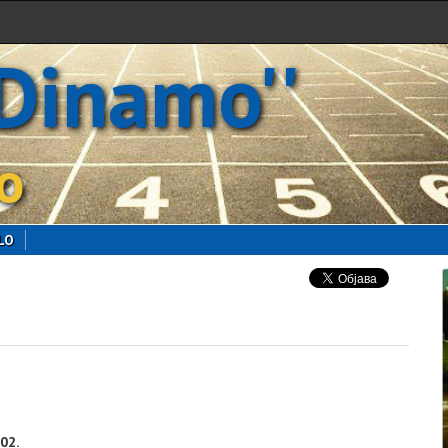
'Dinamo''
o
LO
02.