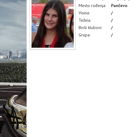
Mesto rođenja:
Pančevo
Visina:
/
Težina:
/
Bivši klubovi:
/
Grupa:
/