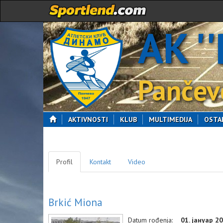
AK '
Pančev
AKTIVNOSTI
KLUB
MULTIMEDIJA
OSTA
Profil
Kontakt
Video
Brkić Miona
Datum rođenja:
01. јануар 20