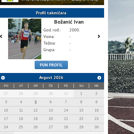
Profil takmičara
Božanić Ivan
God. rođ.:
2000.
Visina:
-
Težina:
-
Grupa:
-
PUN PROFIL
Avgust
2026
PO
UT
SR
ČE
PE
SU
NE
27
28
29
30
31
1
2
3
4
5
6
7
8
9
10
11
12
13
14
15
16
17
18
19
20
21
22
23
24
25
26
27
28
29
30