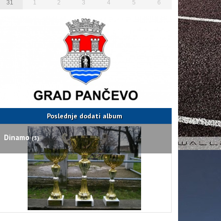
31
1
2
3
4
5
6
Poslednje dodati album
Dinamo
(3)